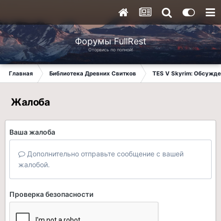
Форумы FullRest
Оторвись по полной!
Главная
Библиотека Древних Свитков
TES V Skyrim: Обсужде
Жалоба
Ваша жалоба
Дополнительно отправьте сообщение с вашей
жалобой.
Проверка безопасности