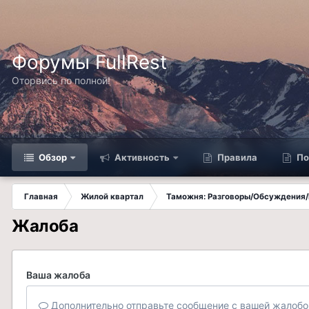
Форумы FullRest
Оторвись по полной!
Обзор
Активность
Правила
По
Главная
Жилой квартал
Таможня: Разговоры/Обсуждения/
Жалоба
Ваша жалоба
Дополнительно отправьте сообщение с вашей жалобо