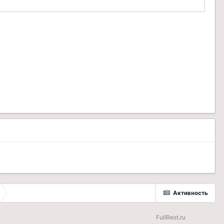
Активность
FullRest.ru