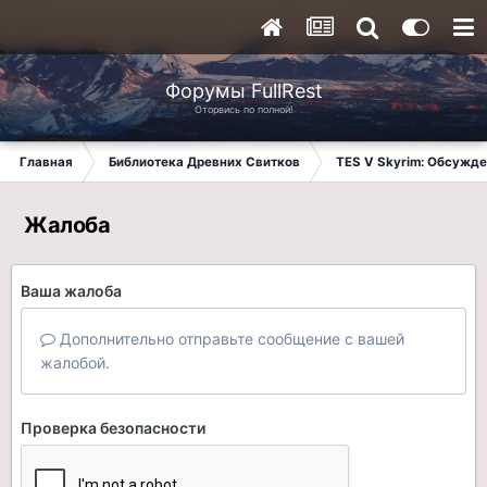
Форумы FullRest
Оторвись по полной!
Главная
Библиотека Древних Свитков
TES V Skyrim: Обсужде
Жалоба
Ваша жалоба
Дополнительно отправьте сообщение с вашей
жалобой.
Проверка безопасности