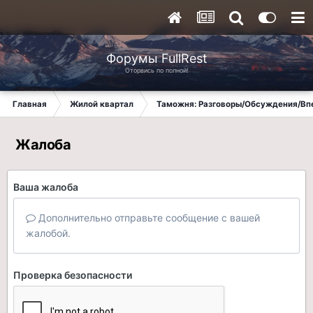
Форумы FullRest
Оторвись по полной!
Главная
Жилой квартал
Таможня: Разговоры/Обсуждения/Вп
Жалоба
Ваша жалоба
Дополнительно отправьте сообщение с вашей
жалобой.
Проверка безопасности