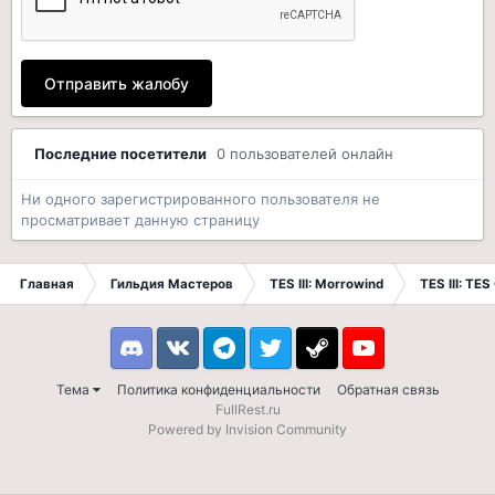
Отправить жалобу
Последние посетители
0 пользователей онлайн
Ни одного зарегистрированного пользователя не
просматривает данную страницу
Главная
Гильдия Мастеров
TES III: Morrowind
TES III: TES
Discord
VK
Telegram
Twitter
Steam
Youtube
Тема
Политика конфиденциальности
Обратная связь
FullRest.ru
Powered by Invision Community