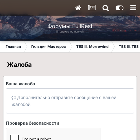
Форумы FullRest
Оторвись по полной!
Главная
Гильдия Мастеров
TES III: Morrowind
TES III: TES
Жалоба
Ваша жалоба
Дополнительно отправьте сообщение с вашей
жалобой.
Проверка безопасности