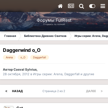
Форумы FullRest
Оторвись по полной!
Главная
Библиотека Древних Свитков
Игры серии: Arena, Dagg
Daggerwind o_O
Arena
o_O
Daggerfall
Автор
Casval Sylvius
,
28 октября, 2012
в
Игры серии: Arena, Daggerfall и другие
НАЗАД
Страница 2 из 2
ДАЛЕЕ