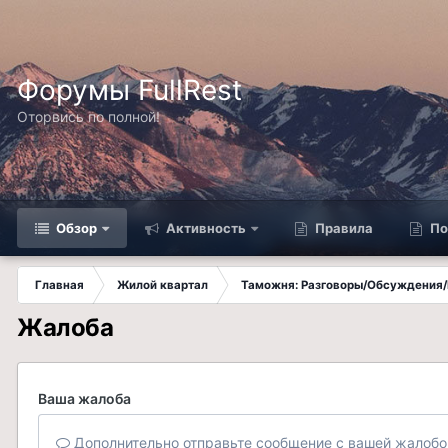
Форумы FullRest
Оторвись по полной!
Обзор
Активность
Правила
По
Главная
Жилой квартал
Таможня: Разговоры/Обсуждения/
Жалоба
Ваша жалоба
Дополнительно отправьте сообщение с вашей жалобо