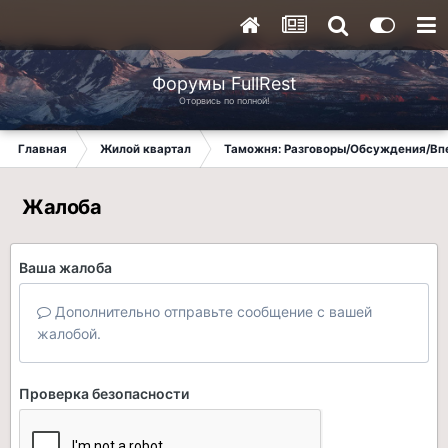
Форумы FullRest
Оторвись по полной!
Главная
Жилой квартал
Таможня: Разговоры/Обсуждения/Вп
Жалоба
Ваша жалоба
Дополнительно отправьте сообщение с вашей
жалобой.
Проверка безопасности