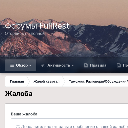
Форумы FullRest
Оторвись по полной!
Обзор
Активность
Правила
По
Главная
Жилой квартал
Таможня: Разговоры/Обсуждения/
Жалоба
Ваша жалоба
Дополнительно отправьте сообщение с вашей жалобо