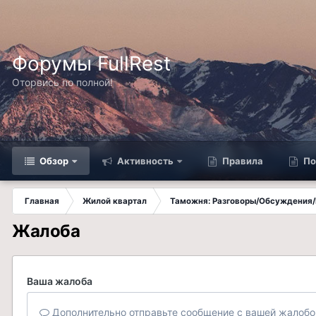
Форумы FullRest
Оторвись по полной!
Обзор
Активность
Правила
По
Главная
Жилой квартал
Таможня: Разговоры/Обсуждения/
Жалоба
Ваша жалоба
Дополнительно отправьте сообщение с вашей жалобо