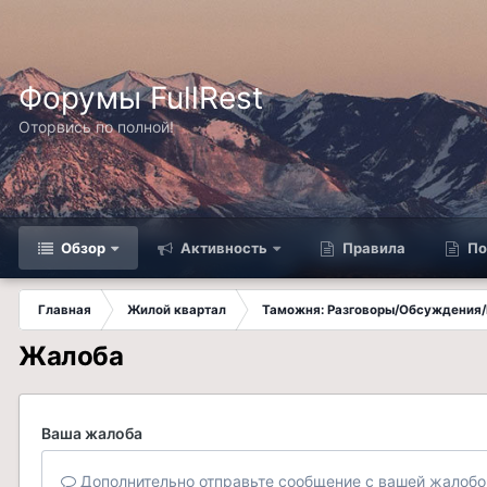
Форумы FullRest
Оторвись по полной!
Обзор
Активность
Правила
По
Главная
Жилой квартал
Таможня: Разговоры/Обсуждения/
Жалоба
Ваша жалоба
Дополнительно отправьте сообщение с вашей жалобо