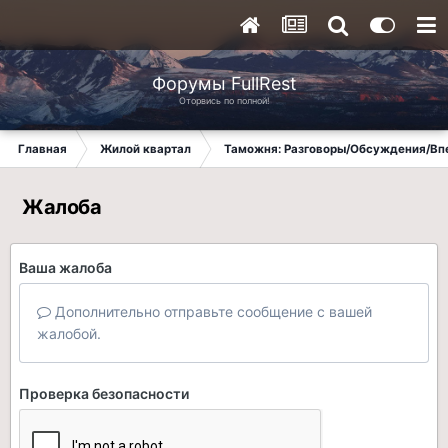
Форумы FullRest
Оторвись по полной!
Главная
Жилой квартал
Таможня: Разговоры/Обсуждения/Вп
Жалоба
Ваша жалоба
Дополнительно отправьте сообщение с вашей
жалобой.
Проверка безопасности