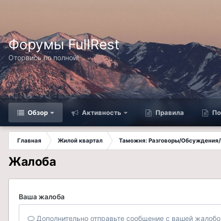
Форумы FullRest
Оторвись по полной!
Обзор
Активность
Правила
По
Главная
Жилой квартал
Таможня: Разговоры/Обсуждения/
Жалоба
Ваша жалоба
Дополнительно отправьте сообщение с вашей жалобо