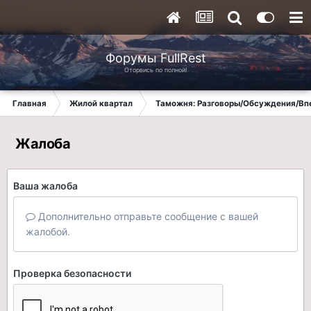
Форумы FullRest
Оторвись по полной!
Главная
Жилой квартал
Таможня: Разговоры/Обсуждения/Вп
Жалоба
Ваша жалоба
Дополнительно отправьте сообщение с вашей
жалобой.
Проверка безопасности