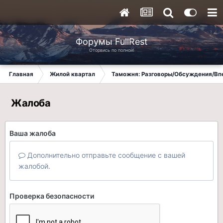
Форумы FullRest
Оторвись по полной!
Главная
Жилой квартал
Таможня: Разговоры/Обсуждения/Вп
Жалоба
Ваша жалоба
Дополнительно отправьте сообщение с вашей
жалобой.
Проверка безопасности