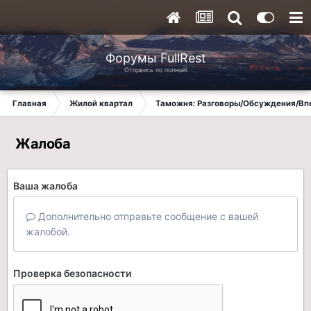
Форумы FullRest
Оторвись по полной!
Главная
Жилой квартал
Таможня: Разговоры/Обсуждения/Вп
Жалоба
Ваша жалоба
Дополнительно отправьте сообщение с вашей
жалобой.
Проверка безопасности