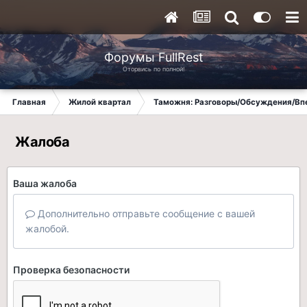
Форумы FullRest
Оторвись по полной!
Главная
Жилой квартал
Таможня: Разговоры/Обсуждения/Вп
Жалоба
Ваша жалоба
Дополнительно отправьте сообщение с вашей
жалобой.
Проверка безопасности