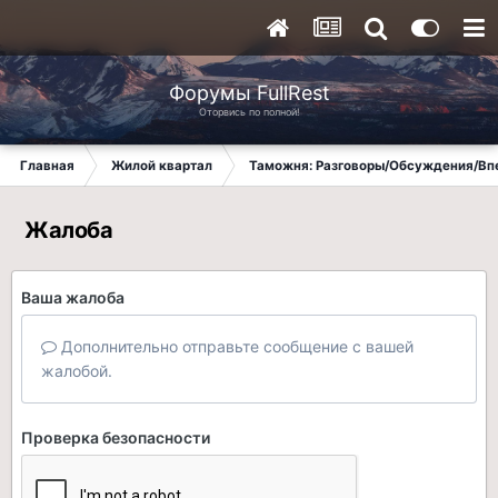
Форумы FullRest
Оторвись по полной!
Главная
Жилой квартал
Таможня: Разговоры/Обсуждения/Вп
Жалоба
Ваша жалоба
Дополнительно отправьте сообщение с вашей
жалобой.
Проверка безопасности