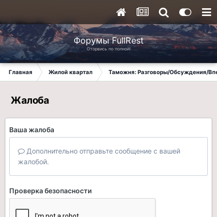
Форумы FullRest
Оторвись по полной!
Главная
Жилой квартал
Таможня: Разговоры/Обсуждения/Вп
Жалоба
Ваша жалоба
Дополнительно отправьте сообщение с вашей
жалобой.
Проверка безопасности