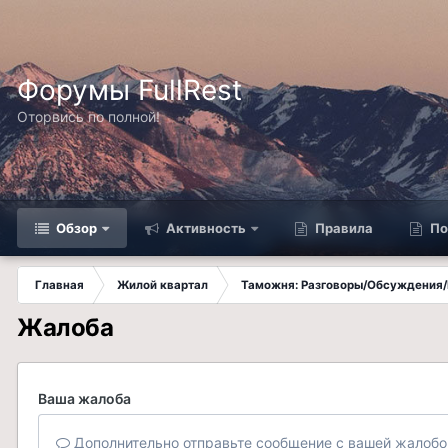
Форумы FullRest
Оторвись по полной!
Обзор
Активность
Правила
По
Главная
Жилой квартал
Таможня: Разговоры/Обсуждения/
Жалоба
Ваша жалоба
Дополнительно отправьте сообщение с вашей жалобо