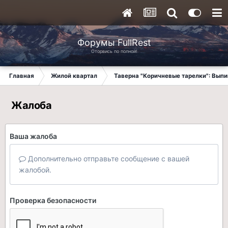
Форумы FullRest
Оторвись по полной!
Главная
Жилой квартал
Таверна "Коричневые тарелки": Вып
Жалоба
Ваша жалоба
Дополнительно отправьте сообщение с вашей
жалобой.
Проверка безопасности