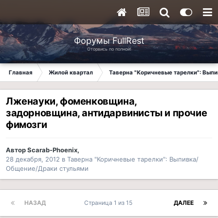
Форумы FullRest
Оторвись по полной!
Главная
Жилой квартал
Таверна "Коричневые тарелки": Вып
Лженауки, фоменковщина,
задорновщина, антидарвинисты и прочие
фимозги
Автор
Scarab-Phoenix
,
28 декабря, 2012
в
Таверна "Коричневые тарелки": Выпивка/
Общение/Драки стульями
НАЗАД
Страница 1 из 15
ДАЛЕЕ