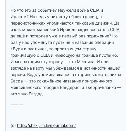
Но что это за событие? Неужели война США и
Ираком? Но ведь у них нету общих границ, в
первоисточниках упоминаются танковые дивизии. Да
и как может маленький Ирак дважды воевать с США,
да ещё и потерпев уже в первый раз поражение? Но
раз у нас упомянута пустыня и название операции
«Буря в пустыне», то просто ищем страну,
граничащую с США и имеющую на границе пустыню.
И мы находим эту страну — это Мексика! И при
взгляде на карту мы убеждаемся в истинности нашей
версии. Ведь упоминавшаяся в старинных источниках
Басра — это искажённое название приграничного
мексиканского городка Бандерас, а Тьерра-Бланка —
это явно Багдад.
=====
(с)
http://sha-julin.livejournal.com/