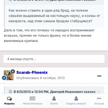
Как можно ставить в один ряд бред, на полном
серьёзе выдаваемый за настоящую науку, и хохмы от
юмориста, над этим самым бредом стебущимся?
Дело в том, что его почему-то нередко воспринимают
всерьез, причем не только фрики, но и более-менее
вменяемые критики.
4 месяца спустя...
Scarab-Phoenix
Опубликовано
8 октября, 2013
В 6/5/2013 в 12:04 PM, Дмитрий Иоаннович сказал:
Как можно ставить в один ряд бред, на полном
Форумы
Непрочитанные
Войти
Создать аккаунт
Больше
серьёзе выдаваемый за настоящую науку, и хохмы от