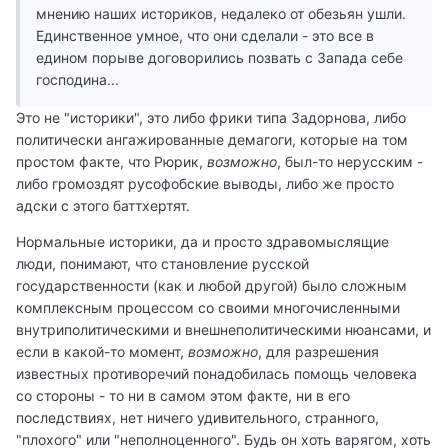
мнению наших историков, недалеко от обезьян ушли.
Единственное умное, что они сделали - это все в
едином порыве договорились позвать с Запада себе
господина...
Это не "историки", это либо фрики типа Задорнова, либо
политически ангажированные демагоги, которые на том
простом факте, что Рюрик,
возможно
, был-то нерусским -
либо громоздят русофобские выводы, либо же просто
адски с этого баттхертят.
Нормальные историки, да и просто здравомыслящие
люди, понимают, что становление русской
государственности (как и любой другой) было сложным
комплексным процессом со своими многочисленными
внутриполитическими и внешнеполитическими нюансами, и
если в какой-то момент,
возможно
, для разрешения
известных противоречий понадобилась помощь человека
со стороны - то ни в самом этом факте, ни в его
последствиях, нет ничего удивительного, странного,
"плохого" или "неполноценного". Будь он хоть варягом, хоть