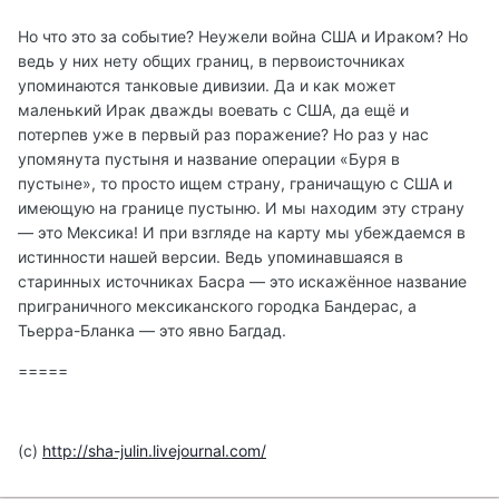
Но что это за событие? Неужели война США и Ираком? Но
ведь у них нету общих границ, в первоисточниках
упоминаются танковые дивизии. Да и как может
маленький Ирак дважды воевать с США, да ещё и
потерпев уже в первый раз поражение? Но раз у нас
упомянута пустыня и название операции «Буря в
пустыне», то просто ищем страну, граничащую с США и
имеющую на границе пустыню. И мы находим эту страну
— это Мексика! И при взгляде на карту мы убеждаемся в
истинности нашей версии. Ведь упоминавшаяся в
старинных источниках Басра — это искажённое название
приграничного мексиканского городка Бандерас, а
Тьерра-Бланка — это явно Багдад.
=====
(с)
http://sha-julin.livejournal.com/