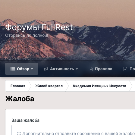
Форумы FullRest
Оторвись по полной!
Обзор
Активность
Правила
По
Главная
Жилой квартал
Академия Изящных Искусств
Жалоба
Ваша жалоба
Дополнительно отправьте сообщение с вашей жалобо