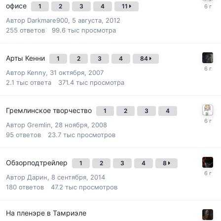
офисе
1
2
3
4
11
Автор
Darkmare900
,
5 августа, 2012
255
ответов
99.6 тыс
просмотра
Арты Кенни
1
2
3
4
84
Автор
Kenny
,
31 октября, 2007
2.1 тыс
ответа
371.4 тыс
просмотра
Гремлинское творчество
1
2
3
4
Автор
Gremlin
,
28 ноября, 2008
95
ответов
23.7 тыс
просмотров
Обзорподтрейлер
1
2
3
4
8
Автор
Дарин
,
8 сентября, 2014
180
ответов
47.2 тыс
просмотров
На пленэре в Тамриэле