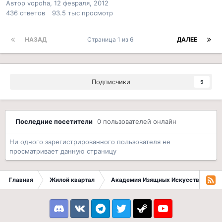
Автор
vopoha
,
12 февраля, 2012
436
ответов
93.5 тыс
просмотр
НАЗАД
Страница 1 из 6
ДАЛЕЕ
Подписчики
5
Последние посетители
0 пользователей онлайн
Ни одного зарегистрированного пользователя не
просматривает данную страницу
Главная
Жилой квартал
Академия Изящных Искусств
Во
Discord
VK
Telegram
Twitter
Steam
Youtube