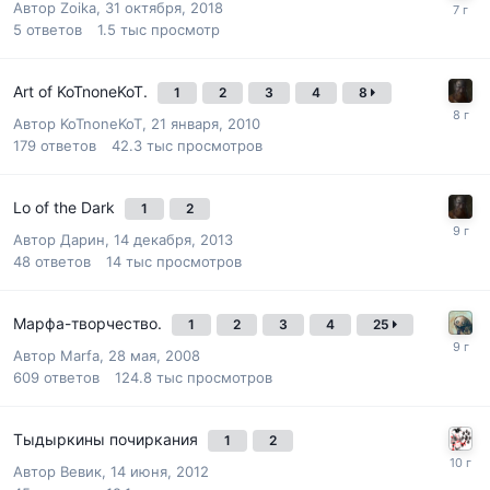
Автор
Zoika
,
31 октября, 2018
5
ответов
1.5 тыс
просмотр
Art of KoTnoneKoT.
1
2
3
4
8
Автор
KoTnoneKoT
,
21 января, 2010
179
ответов
42.3 тыс
просмотров
Lo of the Dark
1
2
Автор
Дарин
,
14 декабря, 2013
48
ответов
14 тыс
просмотров
Марфа-творчество.
1
2
3
4
25
Автор
Marfa
,
28 мая, 2008
609
ответов
124.8 тыс
просмотров
Тыдыркины почиркания
1
2
Автор
Вевик
,
14 июня, 2012