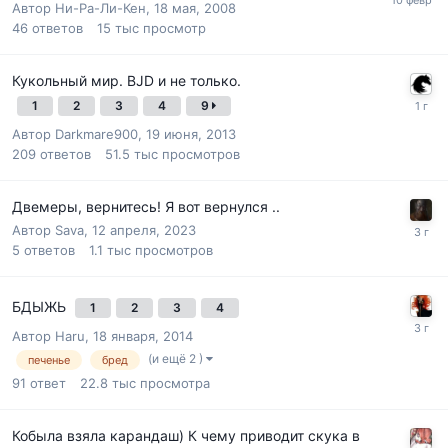
Автор
Ни-Ра-Ли-Кен
,
18 мая, 2008
46
ответов
15 тыс
просмотр
Кукольный мир. BJD и не только.
1
2
3
4
9
Автор
Darkmare900
,
19 июня, 2013
209
ответов
51.5 тыс
просмотров
Двемеры, вернитесь! Я вот вернулся ..
Автор
Sava
,
12 апреля, 2023
5
ответов
1.1 тыс
просмотров
БДЫЖЬ
1
2
3
4
Автор
Haru
,
18 января, 2014
(и ещё 2 )
печенье
бред
91
ответ
22.8 тыс
просмотра
Кобыла взяла карандаш) К чему приводит скука в