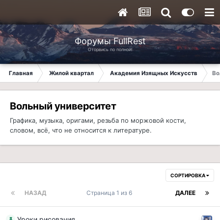
Форумы FullRest
Оторвись по полной!
Главная
Жилой квартал
Академия Изящных Искусств
Во
Вольный университет
Графика, музыка, оригами, резьба по моржовой кости,
словом, всё, что не относится к литературе.
СОРТИРОВКА
НАЗАД
Страница 1 из 6
ДАЛЕЕ
Уроки рисования