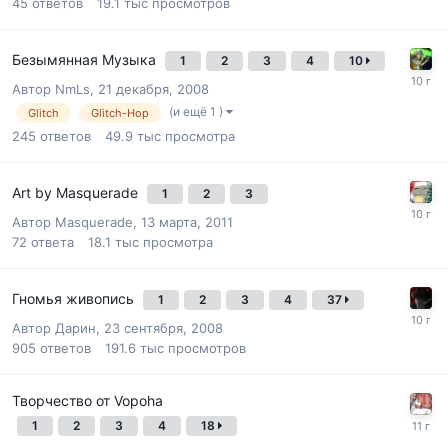
45
ответов
19.1 тыс
просмотров
Безымянная Музыка
1
2
3
4
10
Автор
NmLs
,
21 декабря, 2008
(и ещё 1 )
Glitch
Glitch-Hop
245
ответов
49.9 тыс
просмотра
Art by Masquerade
1
2
3
Автор
Masquerade
,
13 марта, 2011
72
ответа
18.1 тыс
просмотра
Гномья живопись
1
2
3
4
37
Автор
Дарин
,
23 сентября, 2008
905
ответов
191.6 тыс
просмотров
Творчество от Vopoha
1
2
3
4
18