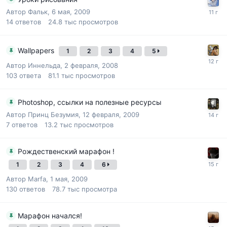
Автор
Фальк
,
6 мая, 2009
14
ответов
24.8 тыс
просмотров
Wallpapers
1
2
3
4
5
Автор
Иннельда
,
2 февраля, 2008
103
ответа
81.1 тыс
просмотров
Photoshop, ссылки на полезные ресурсы
Автор
Принц Безумия
,
12 февраля, 2009
7
ответов
13.2 тыс
просмотров
Рождественский марафон !
1
2
3
4
6
Автор
Marfa
,
1 мая, 2009
130
ответов
78.7 тыс
просмотра
Марафон начался!