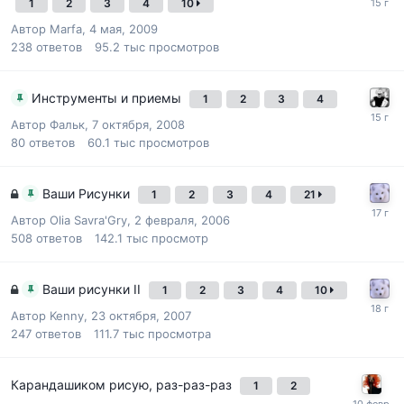
1
2
3
4
10
Автор
Marfa
,
4 мая, 2009
238
ответов
95.2 тыс
просмотров
Инструменты и приемы
1
2
3
4
Автор
Фальк
,
7 октября, 2008
80
ответов
60.1 тыс
просмотров
Ваши Рисунки
1
2
3
4
21
Автор
Olia Savra'Gry
,
2 февраля, 2006
508
ответов
142.1 тыс
просмотр
Ваши рисунки II
1
2
3
4
10
Автор
Kenny
,
23 октября, 2007
247
ответов
111.7 тыс
просмотра
Карандашиком рисую, раз-раз-раз
1
2