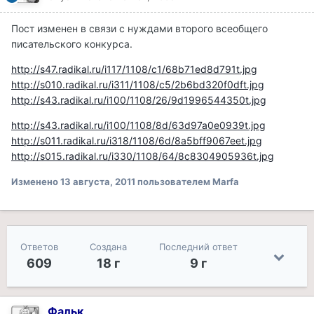
Пост изменен в связи с нуждами второго всеобщего
писательского конкурса.
http://s47.radikal.ru/i117/1108/c1/68b71ed8d791t.jpg
http://s010.radikal.ru/i311/1108/c5/2b6bd320f0dft.jpg
http://s43.radikal.ru/i100/1108/26/9d1996544350t.jpg
http://s43.radikal.ru/i100/1108/8d/63d97a0e0939t.jpg
http://s011.radikal.ru/i318/1108/6d/8a5bff9067eet.jpg
http://s015.radikal.ru/i330/1108/64/8c8304905936t.jpg
Изменено
13 августа, 2011
пользователем Marfa
Ответов
Создана
Последний ответ
609
18 г
9 г
Фальк