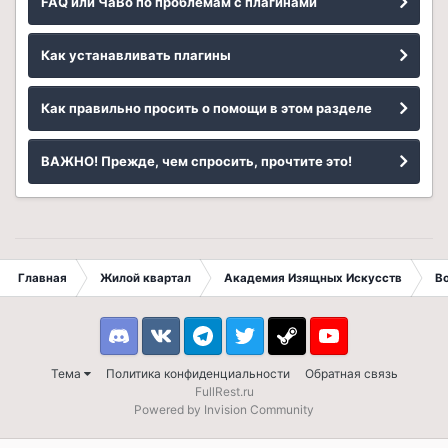
FAQ или ЧаВо по проблемам с плагинами
Как устанавливать плагины
Как правильно просить о помощи в этом разделе
ВАЖНО! Прежде, чем спросить, прочтите это!
Главная
Жилой квартал
Академия Изящных Искусств
В
Discord
VK
Telegram
Twitter
Steam
Youtube
Тема
Политика конфиденциальности
Обратная связь
FullRest.ru
Powered by Invision Community