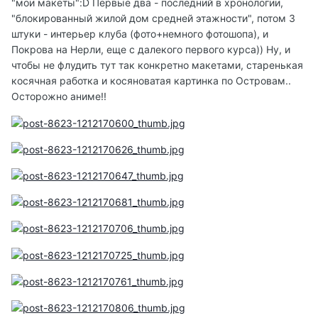
"мои макеты":D Первые два - последний в хронологии,
"блокированный жилой дом средней этажности", потом 3
штуки - интерьер клуба (фото+немного фотошопа), и
Покрова на Нерли, еще с далекого первого курса)) Ну, и
чтобы не флудить тут так конкретно макетами, старенькая
косячная работка и косяноватая картинка по Островам..
Осторожно аниме!!