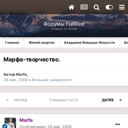
Форумы FullRest
Оторвись по полной!
Главная
Жилой квартал
Академия Изящных Искусств
В
Марфа-творчество.
Автор
Marfa
,
28 мая, 2008
в
Вольный университет
НАЗАД
Страница 1 из 25
ДАЛЕЕ
Marfa
Опубликовано
28 мая, 2008