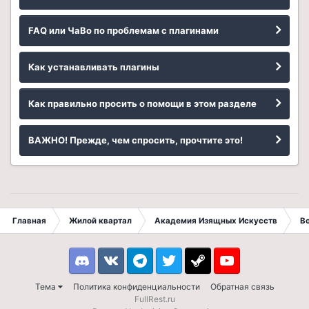
FAQ или ЧаВо по проблемам с плагинами
Как устанавливать плагины
Как правильно просить о помощи в этом разделе
ВАЖНО! Прежде, чем спросить, прочтите это!
Главная
Жилой квартал
Академия Изящных Искусств
В
Discord
VK
Telegram
Twitter
Steam
Youtube
Тема
Политика конфиденциальности
Обратная связь
FullRest.ru