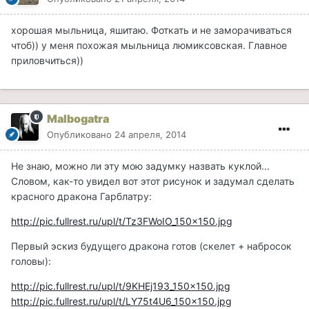
хорошая мыльница, яшитаю. Фоткать и не заморачиваться
чтоб)) у меня похожая мыльница люмиксовская. Главное
приловчиться))
Malbogatra
Опубликовано
24 апреля, 2014
Не знаю, можно ли эту мою задумку назвать куклой...
Словом, как-то увидел вот этот рисунок и задумал сделать
красного дракона Гарблатру:
http://pic.fullrest.ru/upl/t/Tz3FWoIO_150x150.jpg
Первый эскиз будущего дракона готов (скелет + набросок
головы):
http://pic.fullrest.ru/upl/t/9KHEj193_150x150.jpg
http://pic.fullrest.ru/upl/t/LY75t4U6_150x150.jpg