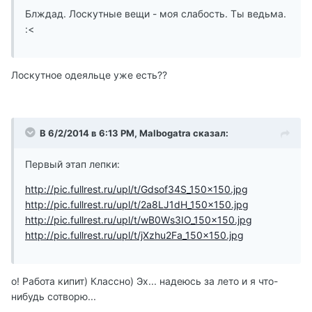
Блждад. Лоскутные вещи - моя слабость. Ты ведьма.
:<
Лоскутное одеяльце уже есть??
В 6/2/2014 в 6:13 PM, Malbogatra сказал:
Первый этап лепки:
http://pic.fullrest.ru/upl/t/Gdsof34S_150x150.jpg
http://pic.fullrest.ru/upl/t/2a8LJ1dH_150x150.jpg
http://pic.fullrest.ru/upl/t/wB0Ws3IO_150x150.jpg
http://pic.fullrest.ru/upl/t/jXzhu2Fa_150x150.jpg
о! Работа кипит) Классно) Эх... надеюсь за лето и я что-
нибудь сотворю...