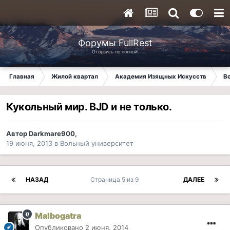
Форумы FullRest
Оторвись по полной!
Главная
Жилой квартал
Академия Изящных Искусств
В
Кукольный мир. BJD и не только.
Автор
Darkmare900
,
19 июня, 2013
в
Вольный университет
НАЗАД
Страница 5 из 9
ДАЛЕЕ
Malbogatra
Опубликовано
2 июня, 2014