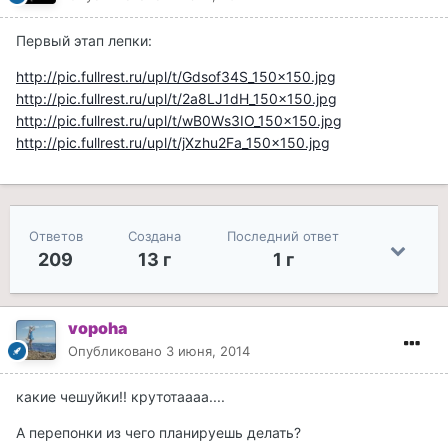
Первый этап лепки:
http://pic.fullrest.ru/upl/t/Gdsof34S_150x150.jpg
http://pic.fullrest.ru/upl/t/2a8LJ1dH_150x150.jpg
http://pic.fullrest.ru/upl/t/wB0Ws3IO_150x150.jpg
http://pic.fullrest.ru/upl/t/jXzhu2Fa_150x150.jpg
Ответов
Создана
Последний ответ
209
13 г
1 г
vopoha
Опубликовано
3 июня, 2014
какие чешуйки!! крутотаааа....
А перепонки из чего планируешь делать?