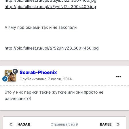
http://pic.fullrest.ru/upl/t/tsyiLJMZ_300x400.jpg
http://pic.fullrest.ru/upl/t/EyvINf2s_300x400.jpg
А яму под окнами так и не закопали
http://pic.fullrest.ru/upl/t/rS29NyZ3_600x450.jpg
Scarab-Phoenix
Опубликовано
7 июля, 2014
Это у них парики такие жуткие или они просто не
расчёсаны?))
НАЗАД
Страница 5 из 9
ДАЛЕЕ