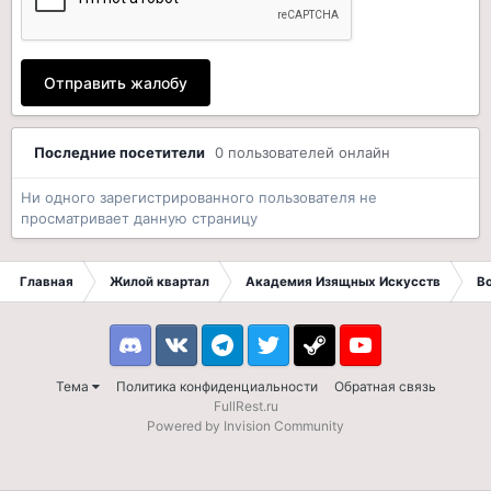
Отправить жалобу
Последние посетители
0 пользователей онлайн
Ни одного зарегистрированного пользователя не
просматривает данную страницу
Главная
Жилой квартал
Академия Изящных Искусств
В
Discord
VK
Telegram
Twitter
Steam
Youtube
Тема
Политика конфиденциальности
Обратная связь
FullRest.ru
Powered by Invision Community