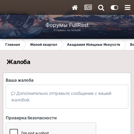
Форумы FullRest
Оторвись по полной!
Главная
Жилой квартал
Академия Изящных Искусств
В
Жалоба
Ваша жалоба
Дополнительно отправьте сообщение с вашей
жалобой.
Проверка безопасности