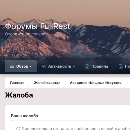
Форумы FullRest
Оторвись по полной!
Обзор
Активность
Правила
По
Главная
Жилой квартал
Академия Изящных Искусств
Жалоба
Ваша жалоба
Дополнительно отправьте сообщение с вашей жалобо