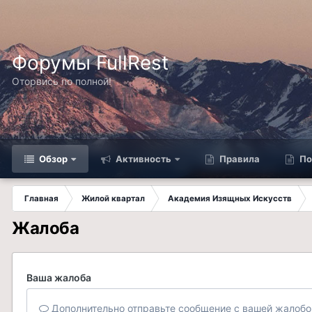
Форумы FullRest
Оторвись по полной!
Обзор
Активность
Правила
По
Главная
Жилой квартал
Академия Изящных Искусств
Жалоба
Ваша жалоба
Дополнительно отправьте сообщение с вашей жалобо