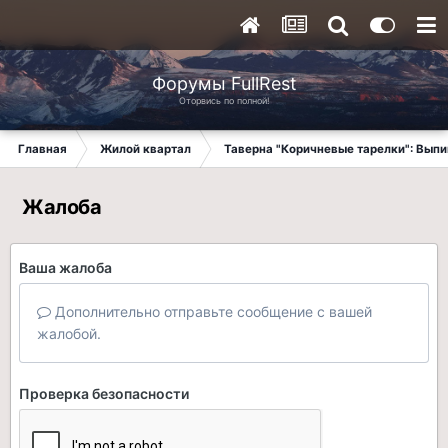
Форумы FullRest
Оторвись по полной!
Главная
Жилой квартал
Таверна "Коричневые тарелки": Вып
Жалоба
Ваша жалоба
Дополнительно отправьте сообщение с вашей
жалобой.
Проверка безопасности