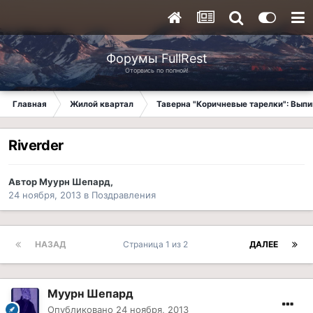
Форумы FullRest
Оторвись по полной!
Главная
Жилой квартал
Таверна "Коричневые тарелки": Вып
Riverder
Автор
Муурн Шепард
,
24 ноября, 2013
в
Поздравления
НАЗАД
Страница 1 из 2
ДАЛЕЕ
Муурн Шепард
Опубликовано
24 ноября, 2013