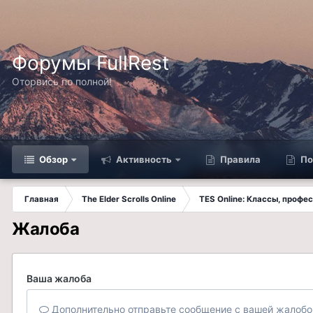
Форумы FullRest
Оторвись по полной!
Обзор
Активность
Правила
По
Главная
The Elder Scrolls Online
TES Online: Классы, профе
Жалоба
Ваша жалоба
Дополнительно отправьте сообщение с вашей жалобо