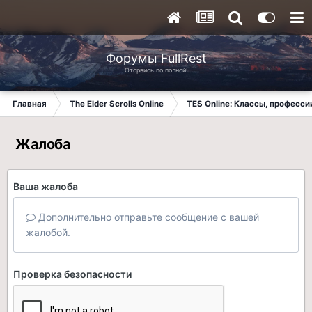
Форумы FullRest
Оторвись по полной!
Главная
The Elder Scrolls Online
TES Online: Классы, професси
Жалоба
Ваша жалоба
Дополнительно отправьте сообщение с вашей
жалобой.
Проверка безопасности