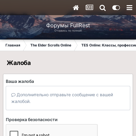
Форумы FullRest
Оторвись по полной!
Главная
The Elder Scrolls Online
TES Online: Классы, професси
Жалоба
Ваша жалоба
Дополнительно отправьте сообщение с вашей
жалобой.
Проверка безопасности