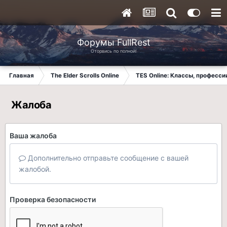
Форумы FullRest
Оторвись по полной!
Главная
The Elder Scrolls Online
TES Online: Классы, професси
Жалоба
Ваша жалоба
Дополнительно отправьте сообщение с вашей
жалобой.
Проверка безопасности