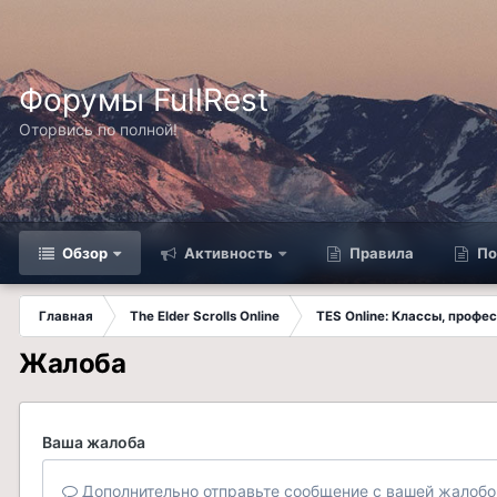
Форумы FullRest
Оторвись по полной!
Обзор
Активность
Правила
По
Главная
The Elder Scrolls Online
TES Online: Классы, профе
Жалоба
Ваша жалоба
Дополнительно отправьте сообщение с вашей жалобо