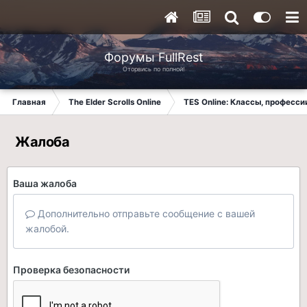
Форумы FullRest
Оторвись по полной!
Главная
The Elder Scrolls Online
TES Online: Классы, професси
Жалоба
Ваша жалоба
Дополнительно отправьте сообщение с вашей
жалобой.
Проверка безопасности