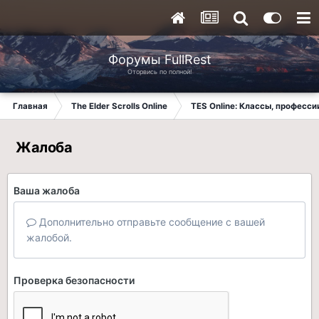
Форумы FullRest
Оторвись по полной!
Главная
The Elder Scrolls Online
TES Online: Классы, професси
Жалоба
Ваша жалоба
Дополнительно отправьте сообщение с вашей
жалобой.
Проверка безопасности