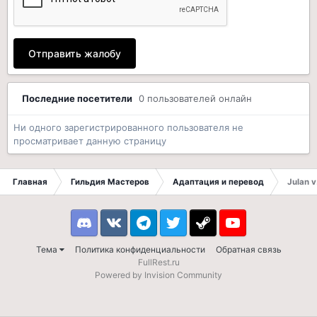
Отправить жалобу
Последние посетители
0 пользователей онлайн
Ни одного зарегистрированного пользователя не
просматривает данную страницу
Главная
Гильдия Мастеров
Адаптация и перевод
Julan v
Discord
VK
Telegram
Twitter
Steam
Youtube
Тема
Политика конфиденциальности
Обратная связь
FullRest.ru
Powered by Invision Community