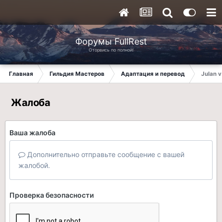
Форумы FullRest
Оторвись по полной!
Главная
Гильдия Мастеров
Адаптация и перевод
Julan v
Жалоба
Ваша жалоба
Дополнительно отправьте сообщение с вашей
жалобой.
Проверка безопасности