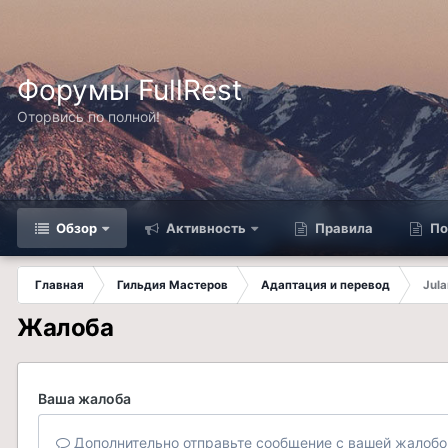
Форумы FullRest
Оторвись по полной!
Обзор
Активность
Правила
По
Главная
Гильдия Мастеров
Адаптация и перевод
Jula
Жалоба
Ваша жалоба
Дополнительно отправьте сообщение с вашей жалобо