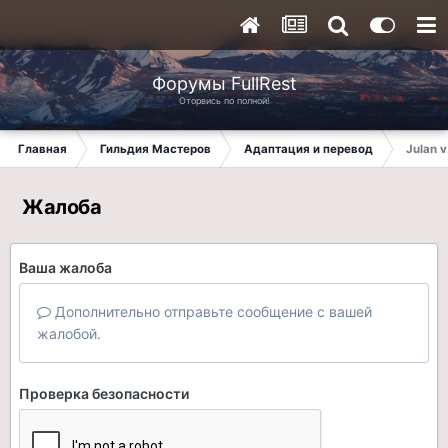
Форумы FullRest
Оторвись по полной!
Главная
Гильдия Мастеров
Адаптация и перевод
Julan v
Жалоба
Ваша жалоба
Дополнительно отправьте сообщение с вашей
жалобой.
Проверка безопасности