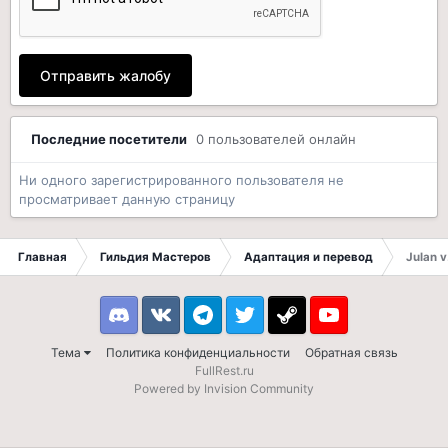
Отправить жалобу
Последние посетители
0 пользователей онлайн
Ни одного зарегистрированного пользователя не
просматривает данную страницу
Главная
Гильдия Мастеров
Адаптация и перевод
Julan v
Discord
VK
Telegram
Twitter
Steam
Youtube
Тема
Политика конфиденциальности
Обратная связь
FullRest.ru
Powered by Invision Community