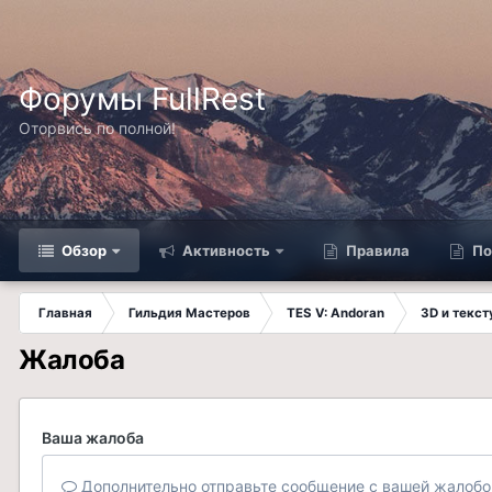
Форумы FullRest
Оторвись по полной!
Обзор
Активность
Правила
По
Главная
Гильдия Мастеров
TES V: Andoran
3D и текс
Жалоба
Ваша жалоба
Дополнительно отправьте сообщение с вашей жалобо