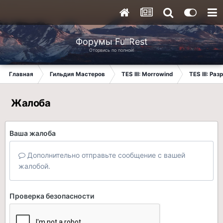
Форумы FullRest
Оторвись по полной!
Главная
Гильдия Мастеров
TES III: Morrowind
TES III: Ра
Жалоба
Ваша жалоба
Дополнительно отправьте сообщение с вашей
жалобой.
Проверка безопасности