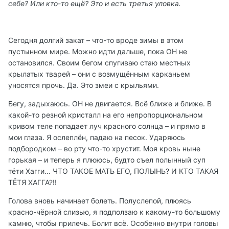
себе? Или кто-то ещё? Это и есть третья уловка.
Сегодня долгий закат – что-то вроде зимы в этом
пустынном мире. Можно идти дальше, пока ОН не
остановился. Своим бегом спугиваю стаю местных
крылатых тварей – они с возмущённым карканьем
уносятся прочь. Да. Это змеи с крыльями.
Бегу, задыхаюсь. ОН не двигается. Всё ближе и ближе. В
какой-то резной кристалл на его непропорциональном
кривом теле попадает луч красного солнца – и прямо в
мои глаза. Я ослеплён, падаю на песок. Ударяюсь
подбородком – во рту что-то хрустит. Моя кровь ныне
горькая – и теперь я плююсь, будто съел полынный суп
тёти Хагги… ЧТО ТАКОЕ МАТЬ ЕГО, ПОЛЫНЬ? И КТО ТАКАЯ
ТЁТЯ ХАГГА?!!
Голова вновь начинает болеть. Полуслепой, плюясь
красно-чёрной слизью, я подползаю к какому-то большому
камню, чтобы прилечь. Болит всё. Особенно внутри головы