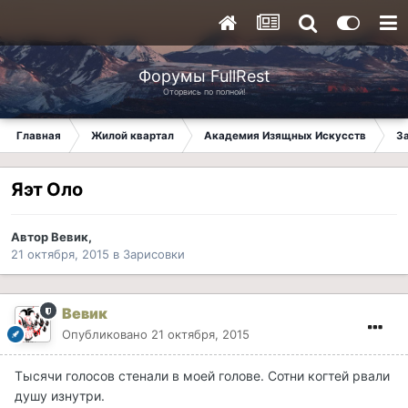
Форумы FullRest
Оторвись по полной!
Главная
Жилой квартал
Академия Изящных Искусств
З
Яэт Оло
Автор
Вевик
,
21 октября, 2015
в
Зарисовки
Вевик
Опубликовано
21 октября, 2015
Тысячи голосов стенали в моей голове. Сотни когтей рвали
душу изнутри.