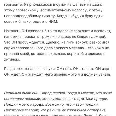
горизонте. Я приближаюсь в сутки на шаг или на два к
этому гротескному, ассиметричному колоссу, к этому
неправдоподобному гиганту. Когда-нибудь я буду идти
совсем близко, рядом с НИМ.
Наконец, ОН оживает. Что-то вдалеке грохочет и клокочет,
напоминая раскаты грома – но здесь не бывает дождей.
Это ОН пробуждается. Далеко, на лиги вокруг, разносится
скрип заржавленного двемерского металла – его кожа не
прочнее моей, которая покрылась коростой и слилась с
хитином.
Раздаются тональные звуки. ОН поёт. ОН стенает. ОН ищет.
ОН ждёт. ОН жаждет. Чего именно – это я и должен узнать.
Первыми были они. Народ степей. Тогда в местах, что ныне
поглощены песками, жили уродливые твари. Мои предки.
Предки моего народа. Возможно, что и твои предки.
Некоторые говорят, что раньше их кожа была сотворена
пополам из злата и мочи – так вот, это тоже Ложь. А Ложь –