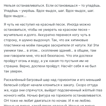
Нельзя останавливаться. Если остановишься – то упадёшь.
Упадёшь – умрёшь. Вдох-выдох, шаг. Вдох-выдох, шаг.
Вдох-выдох…
Я чуть не наступил на красный песок. Иногда можно
остановиться, чтобы не умереть на красном песке –
мучительно и долго. Аккуратно перенеся ногу чуть в
сторону, я шумно выдохнул. Так, что аж хитиновые
пластинки на моём панцире заскрипели от натуги. Ха! Эти
умники там… в этом… скопление зданий… в общем, там
они говорили мне, что всё безопасно. Что эти доспехи
пройдут огонь и воду, а уж какая-то пустыня им не
страшна. Верно, доспехи пройдут. Насчёт себя я не был
так уверен.
Раскалённый багровый шар над горизонтом и его меньший
белесый собрат начали клониться к закату. Скоро оттуда
же, куда они спрячутся, выйдет подсвеченный жёлтый глаз
ночного неба. Ночью фигура на горизонте останавливается.
ОН тоже не любит двигаться по ночам. И я не люблю.
Ночью не видно, какой песок красный. Ночью не видно,