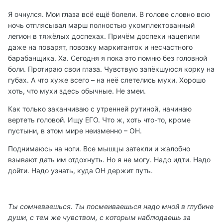
Я очнулся. Мои глаза всё ещё болели. В голове словно всю
ночь отплясывал марш полностью укомплектованный
легион в тяжёлых доспехах. Причём доспехи нацепили
даже на поварят, повозку маркитанток и несчастного
барабанщика. Ха. Сегодня я пока это помню без головной
боли. Протираю свои глаза. Чувствую запёкшуюся корку на
губах. А что хуже всего – на неё слетелись мухи. Хорошо
хоть, что мухи здесь обычные. Не змеи.
Как только заканчиваю с утренней рутиной, начинаю
вертеть головой. Ищу ЕГО. Что ж, хоть что-то, кроме
пустыни, в этом мире неизменно – ОН.
Поднимаюсь на ноги. Все мышцы затекли и жалобно
взывают дать им отдохнуть. Но я не могу. Надо идти. Надо
дойти. Надо узнать, куда ОН держит путь.
Ты сомневаешься. Ты посмеиваешься надо мной в глубине
души, с тем же чувством, с которым наблюдаешь за