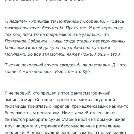
«Глядите!» - кричишь ты Почтенному Собранию. - «Здесь
разглагольствует безумец!». Пусть так. И всё хорошо до
тех пор, пока ты не обернёшься и не увидишь, что
Почтенное Собрание – лишь груда старых перекрученных
болезнями костей да куча надгробий над пустыми
могилами. Во все эти могилы ляжет Ложь. Ложь – это я.
Тысячи поколений спустя загадка была разгадана. Д – это
грани. А – это вершины. Вместе – это Куб.
Я не первый, кто пришёл в этот фантасмагоричный
змеиный мир. Сегодня я пробежал мимо аккуратной
пирамиды трехглазых черепов, принадлежавших каким-то
бесчелюстным великанам. Нимфы змей-отшельников
пытаются разобрать сухие старые кости на домики, шипя
друг на друга и устраивая бессмысленные ритуальные
поединки. Рядом с кучкой черепов замечаю целый скелет