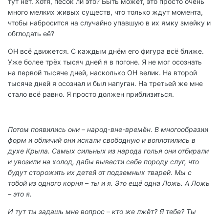
тут нет. Хотя, песок ли это? Быть может, это просто очень
много мелких живых существ, что только ждут момента,
чтобы набросится на случайно упавшую в их ямку змейку и
обглодать её?
ОН всё движется. С каждым днём его фигура всё ближе.
Уже более трёх тысяч дней я в погоне. Я не мог осознать
на первой тысяче дней, насколько ОН велик. На второй
тысяче дней я осознал и был напуган. На третьей же мне
стало всё равно. Я просто должен приблизиться.
Потом появились они – народ-вне-времён. В многообразии
форм и обличий они искали свободную и воплотились в
духе Крыла. Самых сильных из народа голья они отбирали
и увозили на холод, дабы вывести себе породу слуг, что
будут сторожить их детей от подземных тварей. Мы с
тобой из одного корня – ты и я. Это ещё одна Ложь. А Ложь
– это я.
И тут ты задашь мне вопрос – кто же лжёт? Я тебе? Ты