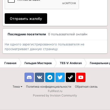
Отправить жалобу
Последние посетители
0 пользователей онлайн
Ни одного зарегистрированного пользователя не
просматривает данную страницу
Главная
Гильдия Мастеров
TES V: Andoran
Генеральная 
Discord
VK
Telegram
Twitter
Steam
Youtube
Тема
Политика конфиденциальности
Обратная связь
FullRest.ru
Powered by Invision Community