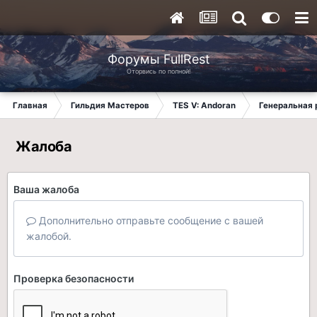
Форумы FullRest
Оторвись по полной!
Главная
Гильдия Мастеров
TES V: Andoran
Генеральная 
Жалоба
Ваша жалоба
Дополнительно отправьте сообщение с вашей
жалобой.
Проверка безопасности