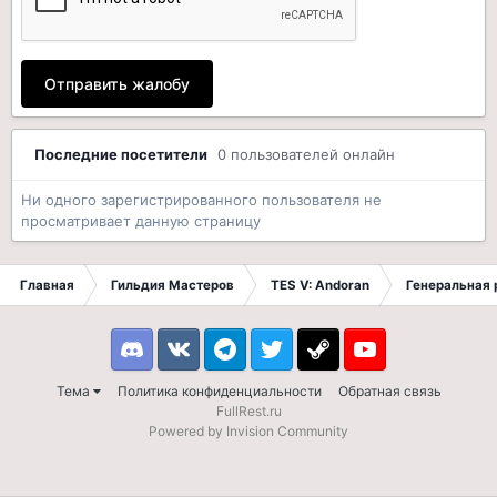
Отправить жалобу
Последние посетители
0 пользователей онлайн
Ни одного зарегистрированного пользователя не
просматривает данную страницу
Главная
Гильдия Мастеров
TES V: Andoran
Генеральная 
Discord
VK
Telegram
Twitter
Steam
Youtube
Тема
Политика конфиденциальности
Обратная связь
FullRest.ru
Powered by Invision Community