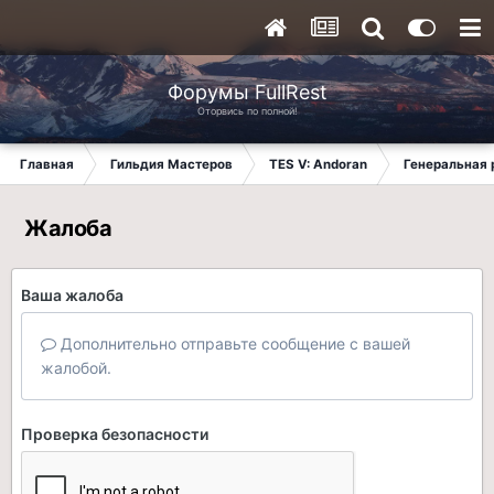
Форумы FullRest
Оторвись по полной!
Главная
Гильдия Мастеров
TES V: Andoran
Генеральная 
Жалоба
Ваша жалоба
Дополнительно отправьте сообщение с вашей
жалобой.
Проверка безопасности