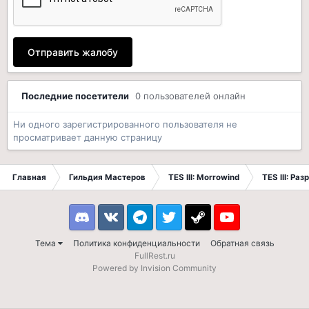
Отправить жалобу
Последние посетители
0 пользователей онлайн
Ни одного зарегистрированного пользователя не
просматривает данную страницу
Главная
Гильдия Мастеров
TES III: Morrowind
TES III: Ра
Discord
VK
Telegram
Twitter
Steam
Youtube
Тема
Политика конфиденциальности
Обратная связь
FullRest.ru
Powered by Invision Community