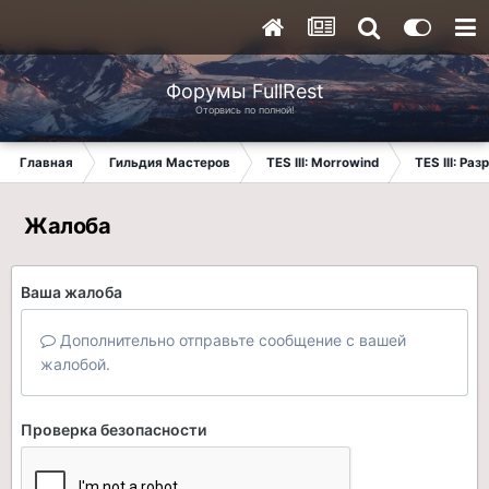
Форумы FullRest
Оторвись по полной!
Главная
Гильдия Мастеров
TES III: Morrowind
TES III: Ра
Жалоба
Ваша жалоба
Дополнительно отправьте сообщение с вашей
жалобой.
Проверка безопасности