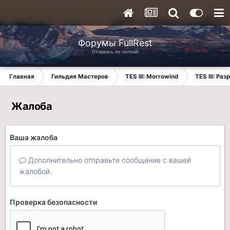
Форумы FullRest
Оторвись по полной!
Главная
Гильдия Мастеров
TES III: Morrowind
TES III: Ра
Жалоба
Ваша жалоба
Дополнительно отправьте сообщение с вашей
жалобой.
Проверка безопасности