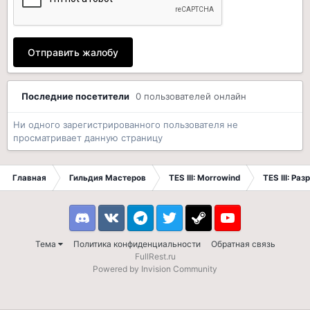
Отправить жалобу
Последние посетители
0 пользователей онлайн
Ни одного зарегистрированного пользователя не
просматривает данную страницу
Главная
Гильдия Мастеров
TES III: Morrowind
TES III: Ра
Discord
VK
Telegram
Twitter
Steam
Youtube
Тема
Политика конфиденциальности
Обратная связь
FullRest.ru
Powered by Invision Community