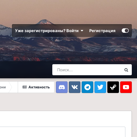
Уже зарегистрированы? Войти
Регистрация
они
Активность
Discord
VK
Telegram
Twitter
Steam
Youtub