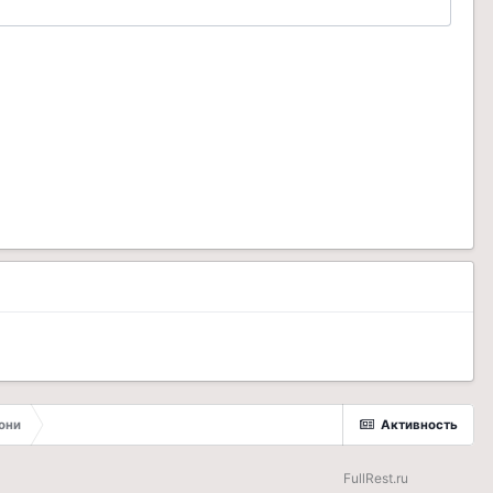
они
Активность
FullRest.ru