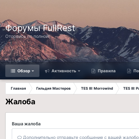
Форумы FullRest
Оторвись по полной!
Обзор
Активность
Правила
По
Главная
Гильдия Мастеров
TES III: Morrowind
TES III:
Жалоба
Ваша жалоба
Дополнительно отправьте сообщение с вашей жалобо